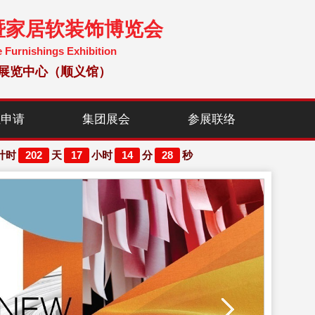
暨家居软装饰博览会
e Furnishings Exhibition
国国际展览中心（顺义馆）
位申请
集团展会
参展联络
202
17
14
26
计时
天
小时
分
秒