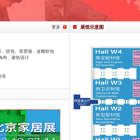
展馆示意图
更多
革、软包、背景墙、皮雕软包
饰布、家纺设计
料等