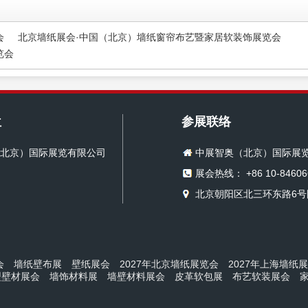
会
北京墙纸展会·中国（北京）墙纸窗帘布艺暨家居软装饰展览会
览会
位
参展联络
北京）国际展览有限公司
中展智奥（北京）国际展
展会热线： +86 10-84606
北京朝阳区北三环东路6号国
会
墙纸壁布展
壁纸展会
2027年北京墙纸展览会
2027年上海墙纸
型壁材展会
墙饰材料展
墙壁材料展会
皮革软包展
布艺软装展会