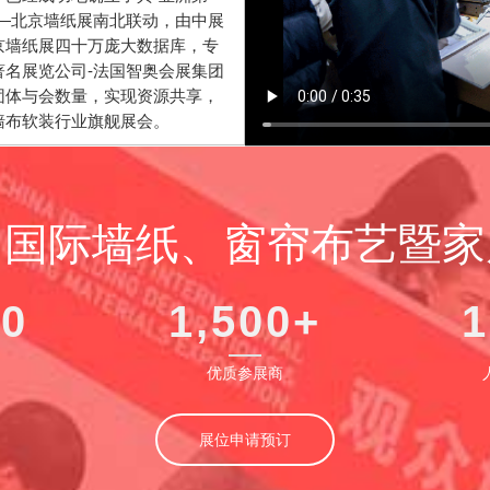
—北京墙纸展南北联动，由中展
京墙纸展四十万庞大数据库，专
名展览公司-法国智奥会展集团
团体与会数量，实现资源共享，
墙布软装行业旗舰展会。
）国际墙纸、窗帘布艺暨家
00
1,500+
1
优质参展商
展位申请预订