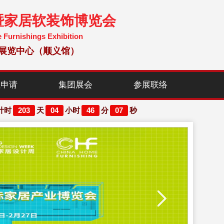
暨家居软装饰博览会
e Furnishings Exhibition
国国际展览中心（顺义馆）
位申请
集团展会
参展联络
203
04
46
05
计时
天
小时
分
秒