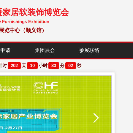
暨家居软装饰博览会
e Furnishings Exhibition
国国际展览中心（顺义馆）
位申请
集团展会
参展联络
202
10
33
00
计时
天
小时
分
秒