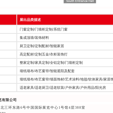
展出品类描述
门窗定制/门墙柜定制/系统门窗
集成顶墙/装饰材料
厨卫定制/定制配材/智能家居
高定配材/定制五金/衣柜装饰灯
整家定制/家具定制/全铝定制/门墙柜定制
墙纸墙布/布艺窗帘/智能遮阳及配套
墙纸墙布/布艺窗帘/墙面饰材/艺术涂料/地毯/软体家具/家居
适老家具/适老厨卫/适老软装/户外家具/户外用品/阳光房
览有限公司
区北三环东路6号中国国际展览中心1号馆4层388室