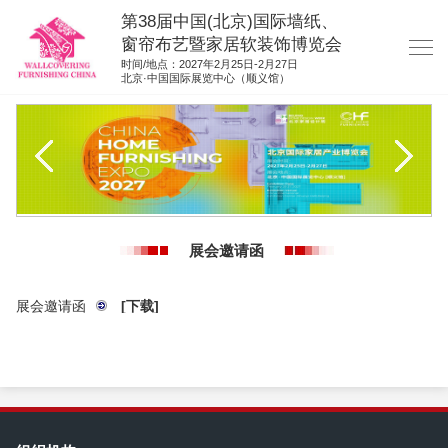
第38届中国(北京)国际墙纸、
窗帘布艺暨家居软装饰博览会
时间/地点：2027年2月25日-2月27日
北京·中国国际展览中心（顺义馆）
网站首页
展商服务
观众服务
展位图纸
展会邀请函
资料下载
展位申请
展会邀请函
[下载]
集团展会
参展联络